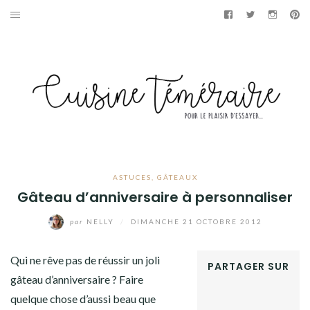
Aller
Facebook
Twitter
Instag
Pi
au
APÉRITIF
contenu
ENTRÉES
PLATS
DESSERTS
GÂTEAUX
ASTUCES
,
GÂTEAUX
Gâteau d’anniversaire à personnaliser
GOURMANDISES
par
NELLY
/
DIMANCHE 21 OCTOBRE 2012
PAINS & BRIOCHES
Qui ne rêve pas de réussir un joli
PARTAGER SUR
DÉTOURNEMENTS CULINAIRES
gâteau d’anniversaire ? Faire
FACEBOOK
quelque chose d’aussi beau que
TWITTER