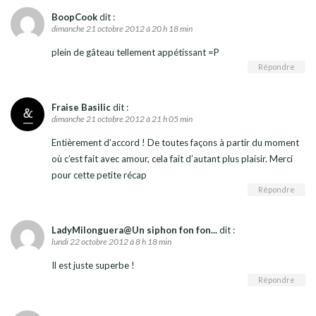
BoopCook
dit :
dimanche 21 octobre 2012 à 20 h 18 min
plein de gâteau tellement appétissant =P
Répondre
Fraise Basilic
dit :
dimanche 21 octobre 2012 à 21 h 05 min
Entièrement d’accord ! De toutes façons à partir du moment
où c’est fait avec amour, cela fait d’autant plus plaisir. Merci
pour cette petite récap
Répondre
LadyMilonguera@Un siphon fon fon...
dit :
lundi 22 octobre 2012 à 8 h 18 min
Il est juste superbe !
Répondre